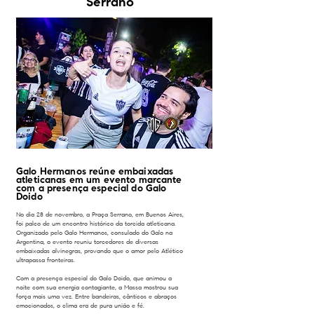
Serrano
Galo Hermanos reúne embaixadas
atleticanas em um evento marcante
com a presença especial do Galo
Doido
No dia 28 de novembro, a Praça Serrano, em Buenos Aires,
foi palco de um encontro histórico da torcida atleticana.
Organizado pelo Galo Hermanos, consulado do Galo na
Argentina, o evento reuniu torcedores de diversas
embaixadas alvinegras, provando que o amor pelo Atlético
ultrapassa fronteiras.
Com a presença especial do Galo Doido, que animou a
noite com sua energia contagiante, a Massa mostrou sua
força mais uma vez. Entre bandeiras, cânticos e abraços
emocionados, o clima era de pura união e fé.